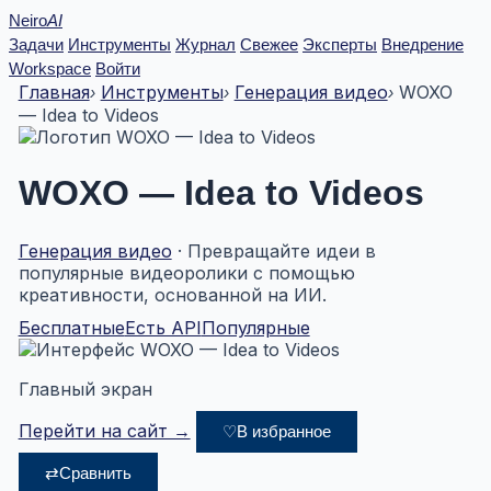
Перейти
Neiro
AI
к
Задачи
Инструменты
Журнал
Свежее
Эксперты
Внедрение
содержимому
Workspace
Войти
Главная
Инструменты
Генерация видео
WOXO
›
›
›
— Idea to Videos
WOXO — Idea to Videos
Генерация видео
· Превращайте идеи в
популярные видеоролики с помощью
креативности, основанной на ИИ.
Бесплатные
Есть API
Популярные
Главный экран
Перейти на сайт →
♡
В избранное
⇄
Сравнить