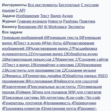
Инструменты
Все инструменты
Бесплатные
С русским
языком
С API
Задачи
Изображения
Текст
Видео
Аудио
Журнал
Главная журнала
Новости
Разборы
Практика
Бизнесу
Внедрение ИИ
AI Workspace
Эксперты
Все задачи
Генерация изображений
69
Генерация текста
59
Генерация
видео
46
Текст в аудио
44
Чат-боты
42
Редактирование
изображений
35
Редактирование видео
27
Расшифровка
аудиоконтента
21
Улучшение видео
19
Обработка аудио
18
Автоматизация процессов
17
Маркетинг
17
Создание сайтов
15
Текст в видео
15
Копирайтинг и реклама
13
Образование
13
Ассистенты для программистов
12
Создание музыки
12
Финансы
10
Генераторы дизайна
9
Обработка данных
9
SEO
продвижение
8
Исследования
8
Нейросети для соцсетей
8
Развлечения
8
Персональные ассистенты
7
Оптимизация
продаж
6
Гейминг
5
Идеи для подарков
5
ИИ для стартапов
5
Поисковые системы
5
AI-детекторы
4
Low-code / No-code
4
Генераторы логотипов
4
Недвижимость
4
Переводчики
4
Поддержка клиентов
4
Электронная почта
4
Проджект-