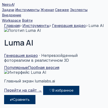
Перейти
Neiro
AI
к
Задачи
Инструменты
Журнал
Свежее
Эксперты
содержимому
Внедрение
Workspace
Войти
Главная
›
Инструменты
›
Генерация видео
›
Luma AI
Luma AI
Генерация видео
· Непревзойденный
фотореализм в реалистичном 3D
Популярные
Пробная версия
Главный экран lumalabs.ai
Перейти на сайт →
♡
В избранное
⇄
Сравнить