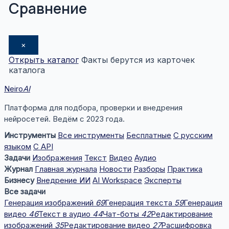
Сравнение
×
Открыть каталог
Факты берутся из карточек
каталога
Neiro
AI
Платформа для подбора, проверки и внедрения
нейросетей. Ведём с 2023 года.
Инструменты
Все инструменты
Бесплатные
С русским
языком
С API
Задачи
Изображения
Текст
Видео
Аудио
Журнал
Главная журнала
Новости
Разборы
Практика
Бизнесу
Внедрение ИИ
AI Workspace
Эксперты
Все задачи
Генерация изображений
69
Генерация текста
59
Генерация
видео
46
Текст в аудио
44
Чат-боты
42
Редактирование
изображений
35
Редактирование видео
27
Расшифровка