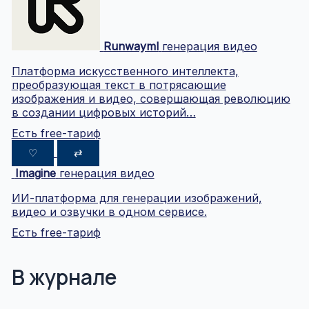
Runwayml
генерация видео
Платформа искусственного интеллекта,
преобразующая текст в потрясающие
изображения и видео, совершающая революцию
в создании цифровых историй…
Есть free-тариф
♡
⇄
Imagine
генерация видео
ИИ-платформа для генерации изображений,
видео и озвучки в одном сервисе.
Есть free-тариф
В журнале