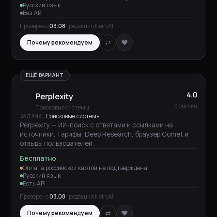
Русский язык
Без API
Проверено
03.08
· редакция NeiroAI
⇄
♥
Почему рекомендуем
ЕЩЁ ВАРИАНТ
4.0
Perplexity
2 оценки
Поисковые системы
Поисковые системы
ЗАДАЧА
Perplexity — ИИ-поиск с ответами и ссылками на
источники. Тарифы, Deep Research, браузер Comet и
отзывы пользователей.
Бесплатно
Оплата российской картой не подтверждена
Русский язык
Есть API
Проверено
03.08
· редакция NeiroAI
⇄
♥
Почему рекомендуем