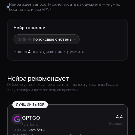
Нейра ждёт запрос. Можно писать как думаете — «нужно
бесплатно и без VPN».
Нейра поняла:
×
поисковые системы
ЗАДАЧА
Нашла
4
подходящих инструмента
Нейра
рекомендует
Отбор по условиям запроса, затем — по доступности из России,
типу тарифа и дате последней проверки.
ЛУЧШИЙ ВЫБОР
4.4
GPTGO
9 оценок
Чат-боты
Чат-боты
ЗАДАЧА