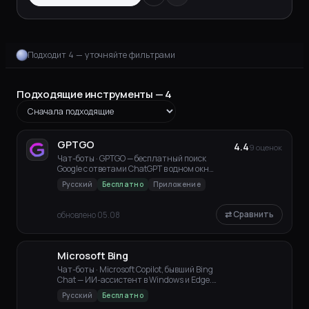
Подходит 4 — уточняйте фильтрами
Подходящие инструменты — 4
GPTGO
4.4
9 оценок
Чат-боты · GPTGO — бесплатный поиск
Google с ответами ChatGPT в одном окне.
Без р
Русский
Бесплатно
Приложение
⇄ Сравнить
обновлено 05.08
Microsoft Bing
Чат-боты · Microsoft Copilot, бывший Bing
Chat — ИИ-ассистент в Windows и Edge.
В
Русский
Бесплатно