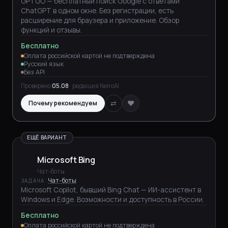
GPTGO — бесплатный поиск Google с ответами
ChatGPT в одном окне. Без регистрации, есть
расширение для браузера и приложение. Обзор
функций и отзывы.
Бесплатно
Оплата российской картой не подтверждена
Русский язык
Без API
Проверено
05.08
· редакция NeiroAI
⇄
♥
Почему рекомендуем
ЕЩЁ ВАРИАНТ
Microsoft Bing
Чат-боты
Чат-боты
ЗАДАЧА
Microsoft Copilot, бывший Bing Chat — ИИ-ассистент в
Windows и Edge. Возможности и доступность в России.
Бесплатно
Оплата российской картой не подтверждена