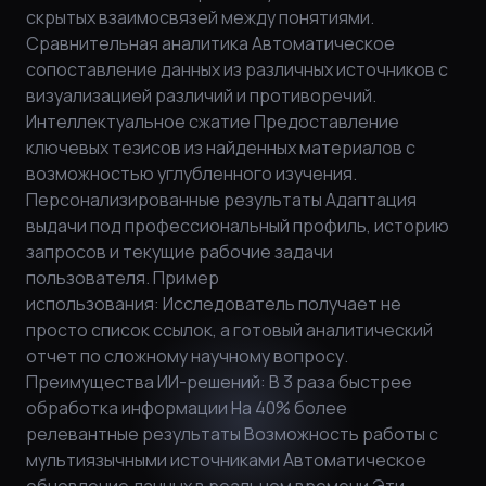
скрытых взаимосвязей между понятиями.
Сравнительная аналитика Автоматическое
сопоставление данных из различных источников с
визуализацией различий и противоречий.
Интеллектуальное сжатие Предоставление
ключевых тезисов из найденных материалов с
возможностью углубленного изучения.
Персонализированные результаты Адаптация
выдачи под профессиональный профиль, историю
запросов и текущие рабочие задачи
пользователя. Пример
использования: Исследователь получает не
просто список ссылок, а готовый аналитический
отчет по сложному научному вопросу.
Преимущества ИИ-решений: В 3 раза быстрее
обработка информации На 40% более
релевантные результаты Возможность работы с
мультиязычными источниками Автоматическое