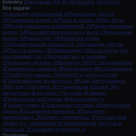
Бизнесу
Внедрение ИИ
AI Workspace
Эксперты
Все задачи
Генерация изображений
66
Генерация текста
58
Генерация видео
44
Текст в аудио
44
Чат-боты
36
Редактирование изображений
33
Редактирование
видео
24
Расшифровка аудиоконтента
21
Улучшение
видео
19
Маркетинг
17
Обработка аудио
17
Автоматизация процессов
15
Создание сайтов
14
Текст в видео
14
Образование
13
Ассистенты для
программистов
12
Копирайтинг и реклама
12
Создание музыки
12
Финансы
10
SEO продвижение
8
Генераторы дизайна
8
Развлечения
8
Исследования
7
Обработка данных
7
Нейросети для соцсетей
6
Персональные ассистенты
6
Идеи для подарков
5
ИИ для стартапов
5
Оптимизация продаж
5
AI-
детекторы
4
Low-code / No-code
4
Гейминг
4
Генераторы логотипов
4
Недвижимость
4
Переводчики
4
Поисковые системы
4
Электронная
почта
4
Поддержка клиентов
3
Проджект-
менеджмент
3
Промпт-генераторы
3
Путешествия
3
Работа с таблицами
3
Суммаризация текстов и
пересказ
3
Сценарии и истории
3
Подборки