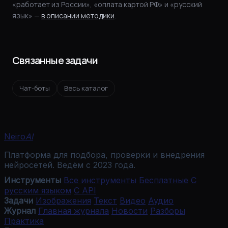
«работает из России», «оплата картой РФ» и «русский
язык» —
в описании методики
.
Связанные задачи
Чат-боты
Весь каталог
Neiro
AI
Платформа для подбора, проверки и внедрения
нейросетей. Ведём с 2023 года.
Инструменты
Все инструменты
Бесплатные
С
русским языком
С API
Задачи
Изображения
Текст
Видео
Аудио
Журнал
Главная журнала
Новости
Разборы
Практика