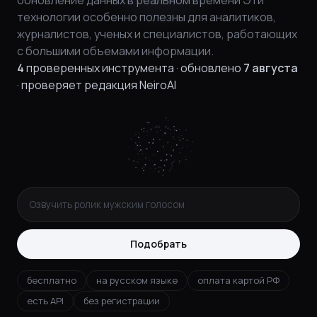
обновление данных в реальном времени Эти
технологии особенно полезны для аналитиков,
журналистов, ученых и специалистов, работающих
с большими объемами информации.
4
проверенных инструмента
·
обновлено
7 августа
·
проверяет редакция NeiroAI
Подобрать
бесплатно
на русском языке
оплата картой РФ
есть API
без регистрации