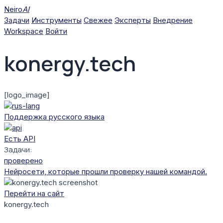
Перейти
Neiro
AI
к
Задачи
Инструменты
Свежее
Эксперты
Внедрение
содержимому
Workspace
Войти
konergy.tech
[logo_image]
Поддержка русского языка
Есть API
Задачи:
проверено
Нейросети, которые прошли проверку нашей командой.
Перейти на сайт
konergy.tech