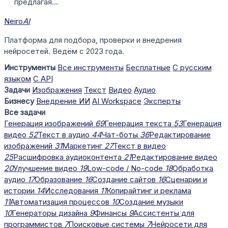
предлагая...
Neiro
AI
Платформа для подбора, проверки и внедрения
нейросетей. Ведём с 2023 года.
Инструменты
Все инструменты
Бесплатные
С русским
языком
С API
Задачи
Изображения
Текст
Видео
Аудио
Бизнесу
Внедрение ИИ
AI Workspace
Эксперты
Все задачи
Генерация изображений
69
Генерация текста
53
Генерация
видео
52
Текст в аудио
44
Чат-боты
36
Редактирование
изображений
31
Маркетинг
27
Текст в видео
25
Расшифровка аудиоконтента
21
Редактирование видео
20
Улучшение видео
19
Low-code / No-code
18
Обработка
аудио
17
Образование
16
Создание сайтов
16
Сценарии и
истории
14
Исследования
11
Копирайтинг и реклама
11
Автоматизация процессов
10
Создание музыки
10
Генераторы дизайна
9
Финансы
9
Ассистенты для
программистов
7
Поисковые системы
7
Нейросети для