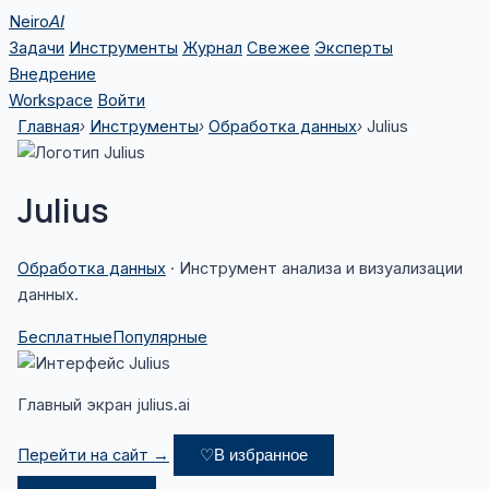
Перейти
Neiro
AI
к
Задачи
Инструменты
Журнал
Свежее
Эксперты
содержимому
Внедрение
Workspace
Войти
Главная
Инструменты
Обработка данных
Julius
›
›
›
Julius
Обработка данных
· Инструмент анализа и визуализации
данных.
Бесплатные
Популярные
Главный экран julius.ai
Перейти на сайт →
♡
В избранное