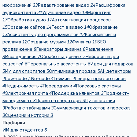
изображений
Редактирование видео
Расшифровка
33
24
аудиоконтента
Улучшение видео
Маркетинг
21
19
Обработка аудио
Автоматизация процессов
17
17
Создание сайтов
Текст в видео
Образование
15
14
14
Ассистенты для программистов
Копирайтинг и
13
12
реклама
Создание музыки
Финансы
SEO
12
12
10
продвижение
Генераторы дизайна
Развлечения
8
8
Исследования
Обработка данных
Нейросети для
8
7
7
соцсетей
Персональные ассистенты
Идеи для подарков
6
6
ИИ для стартапов
Оптимизация продаж
AI-детекторы
5
5
5
Low-code / No-code
Гейминг
Генераторы логотипов
4
4
4
Недвижимость
Переводчики
Поисковые системы
4
4
4
Электронная почта
Поддержка клиентов
Проджект-
4
4
3
менеджмент
Промпт-генераторы
Путешествия
3
3
Работа с таблицами
Суммаризация текстов и пересказ
3
3
Сценарии и истории
3
3
Подборки
ИИ для студентов
6