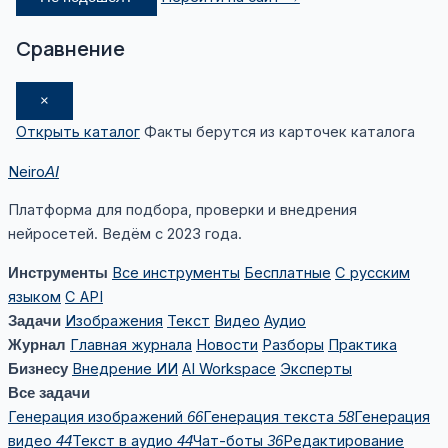
Сравнение
×
Открыть каталог
Факты берутся из карточек каталога
Neiro
AI
Платформа для подбора, проверки и внедрения
нейросетей. Ведём с 2023 года.
Все инструменты
Бесплатные
С русским
Инструменты
языком
С API
Изображения
Текст
Видео
Аудио
Задачи
Главная журнала
Новости
Разборы
Практика
Журнал
Внедрение ИИ
AI Workspace
Эксперты
Бизнесу
Все задачи
Генерация изображений
Генерация текста
Генерация
66
58
видео
Текст в аудио
Чат-боты
Редактирование
44
44
36