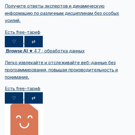
Получите ответы экспертов и динамическую
информацию по различным дисциплинам без особых
усилий.
Есть free-тариф
♡
⇄
★ 4,7 · обработка данных
Browse AI
Легко извлекайте и отслеживайте веб-данные без
программирования, повышая производительность и
понимание.
Есть free-тариф
♡
⇄