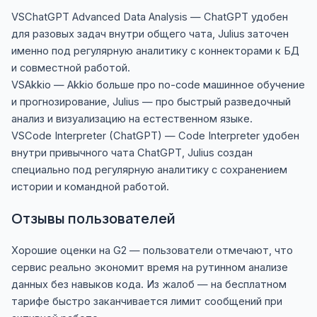
VS
ChatGPT Advanced Data Analysis
— ChatGPT удобен
для разовых задач внутри общего чата, Julius заточен
именно под регулярную аналитику с коннекторами к БД
и совместной работой.
VS
Akkio
— Akkio больше про no-code машинное обучение
и прогнозирование, Julius — про быстрый разведочный
анализ и визуализацию на естественном языке.
VS
Code Interpreter (ChatGPT)
— Code Interpreter удобен
внутри привычного чата ChatGPT, Julius создан
специально под регулярную аналитику с сохранением
истории и командной работой.
Отзывы пользователей
Хорошие оценки на G2 — пользователи отмечают, что
сервис реально экономит время на рутинном анализе
данных без навыков кода. Из жалоб — на бесплатном
тарифе быстро заканчивается лимит сообщений при