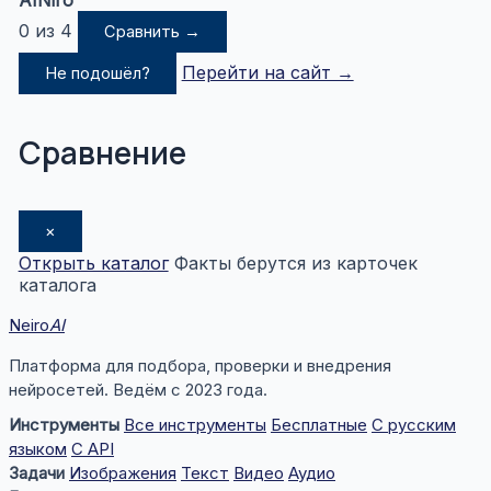
AINiro
0 из 4
Сравнить →
Перейти на сайт →
Не подошёл?
Сравнение
×
Открыть каталог
Факты берутся из карточек
каталога
Neiro
AI
Платформа для подбора, проверки и внедрения
нейросетей. Ведём с 2023 года.
Инструменты
Все инструменты
Бесплатные
С русским
языком
С API
Задачи
Изображения
Текст
Видео
Аудио