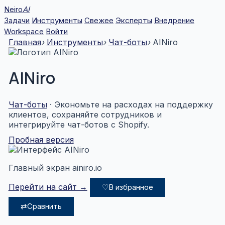
Перейти
Neiro
AI
к
Задачи
Инструменты
Свежее
Эксперты
Внедрение
содержимому
Workspace
Войти
Главная
›
Инструменты
›
Чат-боты
›
AINiro
AINiro
Чат-боты
· Экономьте на расходах на поддержку
клиентов, сохраняйте сотрудников и
интегрируйте чат-ботов с Shopify.
Пробная версия
Главный экран ainiro.io
Перейти на сайт →
♡
В избранное
⇄
Сравнить