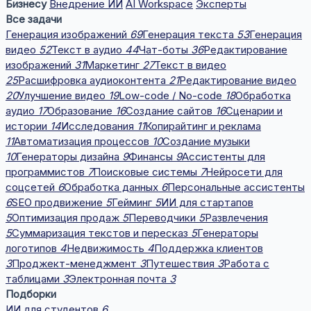
Бизнесу
Внедрение ИИ
AI Workspace
Эксперты
Все задачи
Генерация изображений
69
Генерация текста
53
Генерация
видео
52
Текст в аудио
44
Чат-боты
36
Редактирование
изображений
31
Маркетинг
27
Текст в видео
25
Расшифровка аудиоконтента
21
Редактирование видео
20
Улучшение видео
19
Low-code / No-code
18
Обработка
аудио
17
Образование
16
Создание сайтов
16
Сценарии и
истории
14
Исследования
11
Копирайтинг и реклама
11
Автоматизация процессов
10
Создание музыки
10
Генераторы дизайна
9
Финансы
9
Ассистенты для
программистов
7
Поисковые системы
7
Нейросети для
соцсетей
6
Обработка данных
6
Персональные ассистенты
6
SEO продвижение
5
Гейминг
5
ИИ для стартапов
5
Оптимизация продаж
5
Переводчики
5
Развлечения
5
Суммаризация текстов и пересказ
5
Генераторы
логотипов
4
Недвижимость
4
Поддержка клиентов
3
Проджект-менеджмент
3
Путешествия
3
Работа с
таблицами
3
Электронная почта
3
Подборки
ИИ для студентов
6