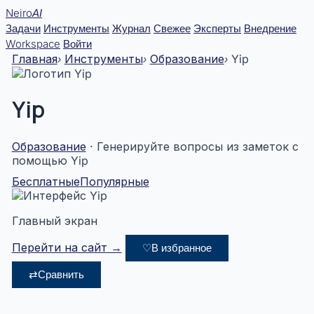
Перейти
Neiro
AI
к
Задачи
Инструменты
Журнал
Свежее
Эксперты
Внедрение
содержимому
Workspace
Войти
Главная
Инструменты
Образование
Yip
›
›
›
Yip
Образование
· Генерируйте вопросы из заметок с
помощью Yip
Бесплатные
Популярные
Главный экран
Перейти на сайт →
♡
В избранное
⇄
Сравнить