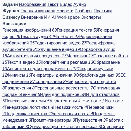
Задачи
Изображения
Текст
Видео
Аудио
Журнал
Главная журнала
Новости
Разборы
Практика
Бизнесу
Внедрение ИИ
AI Workspace
Эксперты
Все задачи
Генерация изображений
Генерация текста
Генерация
69
59
видео
Текст в аудио
Чат-боты
Редактирование
46
44
42
изображений
Редактирование видео
Расшифровка
35
27
аудиоконтента
Улучшение видео
Обработка аудио
21
19
Автоматизация процессов
Маркетинг
Создание сайтов
18
17
17
Текст в видео
Копирайтинг и реклама
Образование
15
15
13
Ассистенты для программистов
Создание музыки
13
12
Финансы
Генераторы дизайна
Обработка данных
SEO
12
10
9
9
продвижение
Исследования
Нейросети для соцсетей
8
8
Развлечения
Персональные ассистенты
Оптимизация
8
8
7
продаж
Гейминг
Идеи для подарков
ИИ для стартапов
6
5
5
Поисковые системы
AI-детекторы
Low-code / No-code
5
5
4
Генераторы логотипов
Недвижимость
Переводчики
4
4
4
Поддержка клиентов
Электронная почта
Проджект-
4
4
4
менеджмент
Промпт-генераторы
Путешествия
Работа с
3
3
3
таблицами
Суммаризация текстов и пересказ
Сценарии и
3
3