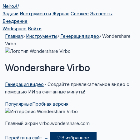
Перейти
Neiro
AI
к
Задачи
Инструменты
Журнал
Свежее
Эксперты
содержимому
Внедрение
Workspace
Войти
Главная
›
Инструменты
›
Генерация видео
›
Wondershare
Virbo
Wondershare Virbo
Генерация видео
· Создайте привлекательное видео с
помощью ИИ за считанные минуты!
Популярные
Пробная версия
Главный экран virbo.wondershare.com
Перейти на сайт →
♡
В избранное