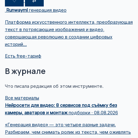
♡
⇄
Runwayml
генерация видео
Платформа искусственного интеллекта, преобразующая
текст в потрясающие изображения и видео,
совершающая революцию в создании цифровых
историй…
Есть free-тариф
В журнале
Что писала редакция об этом инструменте.
Все материалы
Нейросети для видео: 8 сервисов под съёмку без
камеры, аватаров и монтаж
подборки · 08.08.2026
«Генерация видео» — это четыре разные задачи.
Разбираем, чем снимать ролик из текста, чем оживлять