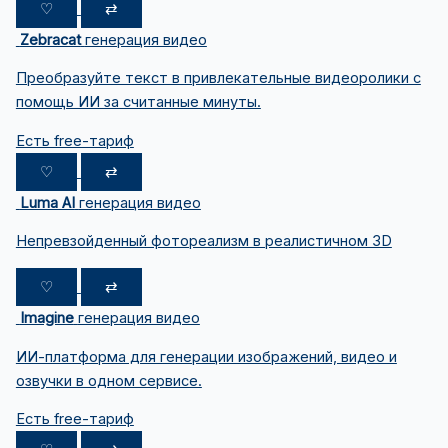
♡
⇄
Zebracat
генерация видео
Преобразуйте текст в привлекательные видеоролики с
помощь ИИ за считанные минуты.
Есть free-тариф
♡
⇄
Luma AI
генерация видео
Непревзойденный фотореализм в реалистичном 3D
♡
⇄
Imagine
генерация видео
ИИ-платформа для генерации изображений, видео и
озвучки в одном сервисе.
Есть free-тариф