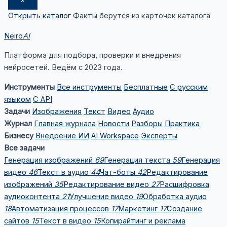
Открыть каталог
Факты берутся из карточек каталога
Neiro
AI
Платформа для подбора, проверки и внедрения
нейросетей. Ведём с 2023 года.
Инструменты
Все инструменты
Бесплатные
С русским
языком
С API
Задачи
Изображения
Текст
Видео
Аудио
Журнал
Главная журнала
Новости
Разборы
Практика
Бизнесу
Внедрение ИИ
AI Workspace
Эксперты
Все задачи
Генерация изображений
69
Генерация текста
59
Генерация
видео
46
Текст в аудио
44
Чат-боты
42
Редактирование
изображений
35
Редактирование видео
27
Расшифровка
аудиоконтента
21
Улучшение видео
19
Обработка аудио
18
Автоматизация процессов
17
Маркетинг
17
Создание
сайтов
15
Текст в видео
15
Копирайтинг и реклама