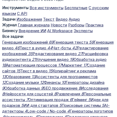
Инструменты
Все инструменты
Бесплатные
С русским
языком
С API
Задачи
Изображения
Текст
Видео
Аудио
Журнал
Главная журнала
Новости
Разборы
Практика
Бизнесу
Внедрение ИИ
AI Workspace
Эксперты
Все задачи
Генерация изображений
69
Генерация текста
59
Генерация
видео
46
Текст в аудио
44
Чат-боты
42
Редактирование
изображений
35
Редактирование видео
27
Расшифровка
аудиоконтента
21
Улучшение видео
19
Обработка аудио
18
Автоматизация процессов
17
Маркетинг
17
Создание
сайтов
15
Текст в видео
15
Копирайтинг и реклама
13
Образование
13
Ассистенты для программистов
12
Создание музыки
12
Финансы
10
Генераторы дизайна
9
Обработка данных
9
SEO продвижение
8
Исследования
8
Нейросети для соцсетей
8
Развлечения
8
Персональные
ассистенты
7
Оптимизация продаж
6
Гейминг
5
Идеи для
подарков
5
ИИ для стартапов
5
Поисковые системы
5
AI-
детекторы
4
Low-code / No-code
4
Генераторы логотипов
4
Недвижимость
4
Переводчики
4
Поддержка клиентов