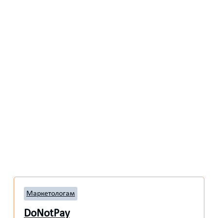
Маркетологам
DoNotPay