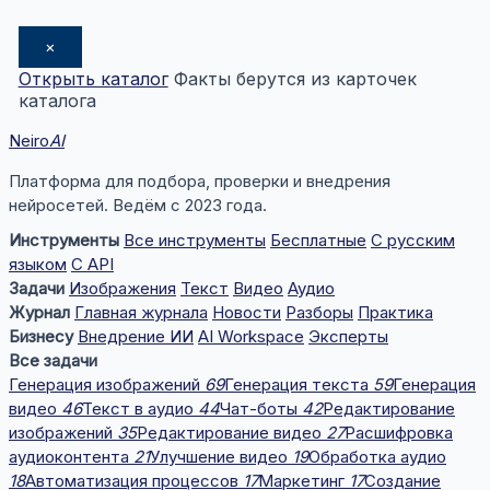
×
Открыть каталог
Факты берутся из карточек
каталога
Neiro
AI
Платформа для подбора, проверки и внедрения
нейросетей. Ведём с 2023 года.
Инструменты
Все инструменты
Бесплатные
С русским
языком
С API
Задачи
Изображения
Текст
Видео
Аудио
Журнал
Главная журнала
Новости
Разборы
Практика
Бизнесу
Внедрение ИИ
AI Workspace
Эксперты
Все задачи
Генерация изображений
69
Генерация текста
59
Генерация
видео
46
Текст в аудио
44
Чат-боты
42
Редактирование
изображений
35
Редактирование видео
27
Расшифровка
аудиоконтента
21
Улучшение видео
19
Обработка аудио
18
Автоматизация процессов
17
Маркетинг
17
Создание