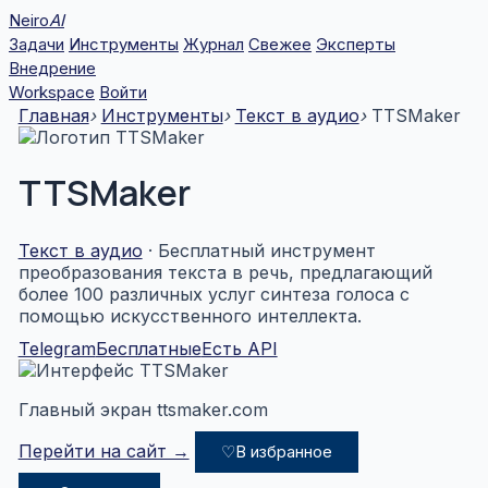
Перейти
Neiro
AI
к
Задачи
Инструменты
Журнал
Свежее
Эксперты
содержимому
Внедрение
Workspace
Войти
Главная
›
Инструменты
›
Текст в аудио
›
TTSMaker
TTSMaker
Текст в аудио
· Бесплатный инструмент
преобразования текста в речь, предлагающий
более 100 различных услуг синтеза голоса с
помощью искусственного интеллекта.
Telegram
Бесплатные
Есть API
Главный экран ttsmaker.com
Перейти на сайт →
♡
В избранное