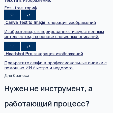
текста в изображение.
Есть free-тариф
♡
⇄
Canva Text to Image
генерация изображений
Изображения, сгенерированные искусственным
интеллектом, на основе словесных описаний.
♡
⇄
Headshot Pro
генерация изображений
Превратите селфи в профессиональные снимки с
помощью ИИ быстро и недорого.
Для бизнеса
Нужен не инструмент, а
работающий процесс?