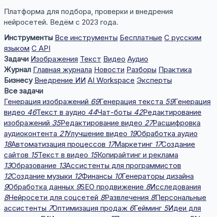
Платформа для подбора, проверки и внедрения
нейросетей. Ведём с 2023 года.
Инструменты
Все инструменты
Бесплатные
С русским
языком
С API
Задачи
Изображения
Текст
Видео
Аудио
Журнал
Главная журнала
Новости
Разборы
Практика
Бизнесу
Внедрение ИИ
AI Workspace
Эксперты
Все задачи
Генерация изображений
69
Генерация текста
59
Генерация
видео
46
Текст в аудио
44
Чат-боты
42
Редактирование
изображений
35
Редактирование видео
27
Расшифровка
аудиоконтента
21
Улучшение видео
19
Обработка аудио
18
Автоматизация процессов
17
Маркетинг
17
Создание
сайтов
15
Текст в видео
15
Копирайтинг и реклама
13
Образование
13
Ассистенты для программистов
12
Создание музыки
12
Финансы
10
Генераторы дизайна
9
Обработка данных
9
SEO продвижение
8
Исследования
8
Нейросети для соцсетей
8
Развлечения
8
Персональные
ассистенты
7
Оптимизация продаж
6
Гейминг
5
Идеи для