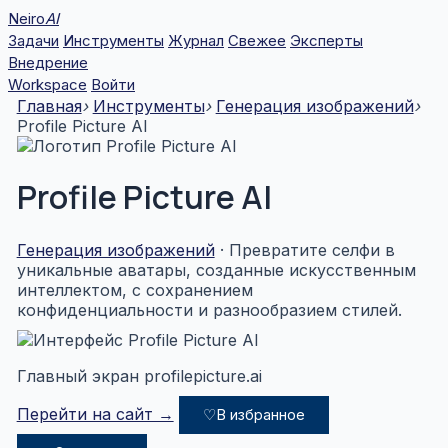
Перейти
Neiro
AI
к
Задачи
Инструменты
Журнал
Свежее
Эксперты
содержимому
Внедрение
Workspace
Войти
Главная
›
Инструменты
›
Генерация изображений
›
Profile Picture AI
Profile Picture AI
Генерация изображений
· Превратите селфи в
уникальные аватары, созданные искусственным
интеллектом, с сохранением
конфиденциальности и разнообразием стилей.
Главный экран profilepicture.ai
Перейти на сайт →
♡
В избранное