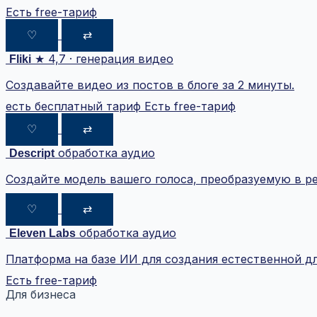
Есть free-тариф
♡
⇄
★ 4,7 · генерация видео
Fliki
Создавайте видео из постов в блоге за 2 минуты.
есть бесплатный тариф
Есть free-тариф
♡
⇄
обработка аудио
Descript
Создайте модель вашего голоса, преобразуемую в р
♡
⇄
обработка аудио
Eleven Labs
Платформа на базе ИИ для создания естественной д
Есть free-тариф
Для бизнеса