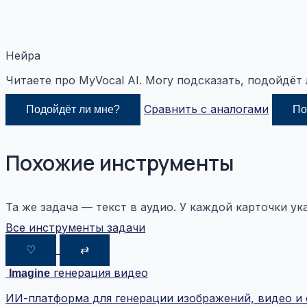
Нейра
Читаете про MyVocal AI. Могу подсказать, подойдёт 
Сравнить с аналогами
Подойдёт ли мне?
По
Похожие инструменты
Та же задача — текст в аудио. У каждой карточки ука
Все инструменты задачи
♡
⇄
генерация видео
Imagine
ИИ-платформа для генерации изображений, видео и 