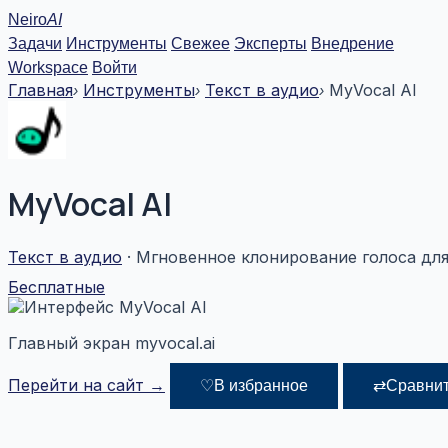
Перейти
Neiro
AI
к
Задачи
Инструменты
Свежее
Эксперты
Внедрение
содержимому
Workspace
Войти
Главная
Инструменты
Текст в аудио
MyVocal AI
›
›
›
MyVocal AI
Текст в аудио
· Мгновенное клонирование голоса для 
Бесплатные
Главный экран myvocal.ai
Перейти на сайт →
♡
В избранное
⇄
Сравни