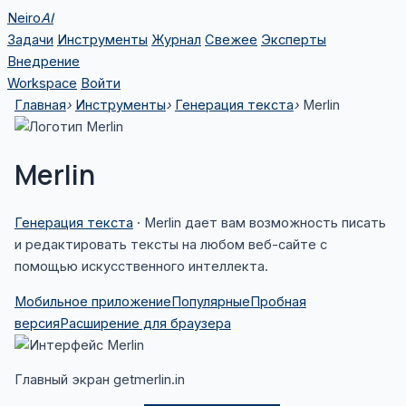
Перейти
Neiro
AI
к
Задачи
Инструменты
Журнал
Свежее
Эксперты
содержимому
Внедрение
Workspace
Войти
Главная
›
Инструменты
›
Генерация текста
›
Merlin
Merlin
Генерация текста
· Merlin дает вам возможность писать
и редактировать тексты на любом веб-сайте с
помощью искусственного интеллекта.
Мобильное приложение
Популярные
Пробная
версия
Расширение для браузера
Главный экран getmerlin.in