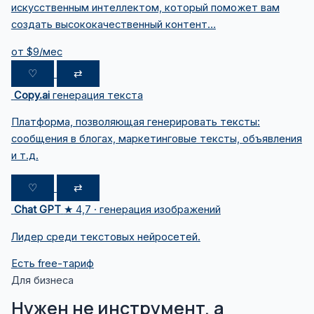
искусственным интеллектом, который поможет вам
создать высококачественный контент…
от $9/мес
♡
⇄
Copy.ai
генерация текста
Платформа, позволяющая генерировать тексты:
сообщения в блогах, маркетинговые тексты, объявления
и т.д.
♡
⇄
Chat GPT
★ 4,7 · генерация изображений
Лидер среди текстовых нейросетей.
Есть free-тариф
Для бизнеса
Нужен не инструмент, а