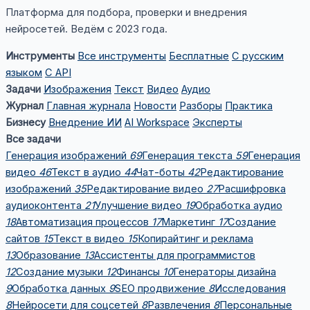
Платформа для подбора, проверки и внедрения
нейросетей. Ведём с 2023 года.
Инструменты
Все инструменты
Бесплатные
С русским
языком
С API
Задачи
Изображения
Текст
Видео
Аудио
Журнал
Главная журнала
Новости
Разборы
Практика
Бизнесу
Внедрение ИИ
AI Workspace
Эксперты
Все задачи
Генерация изображений
69
Генерация текста
59
Генерация
видео
46
Текст в аудио
44
Чат-боты
42
Редактирование
изображений
35
Редактирование видео
27
Расшифровка
аудиоконтента
21
Улучшение видео
19
Обработка аудио
18
Автоматизация процессов
17
Маркетинг
17
Создание
сайтов
15
Текст в видео
15
Копирайтинг и реклама
13
Образование
13
Ассистенты для программистов
12
Создание музыки
12
Финансы
10
Генераторы дизайна
9
Обработка данных
9
SEO продвижение
8
Исследования
8
Нейросети для соцсетей
8
Развлечения
8
Персональные