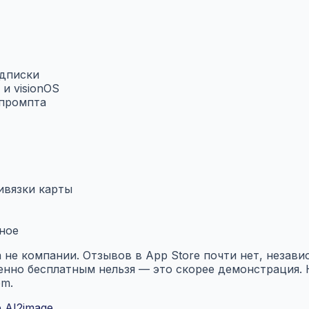
одписки
и visionOS
 промпта
ривязки карты
ное
а не компании. Отзывов в App Store почти нет, незав
ценно бесплатным нельзя — это скорее демонстрация
om.
 AI2image
.