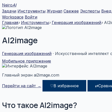
Перейти
Neiro
AI
к
Задачи
Инструменты
Журнал
Свежее
Эксперты
Внед
содержимому
Workspace
Войти
Главная
›
Инструменты
›
Генерация изображений
›
AI2
AI2image
Генерация изображений
· Искусственный интеллект 
Мобильное приложение
Главный экран ai2image.com
Перейти на сайт →
♡
В избранное
⇄
Сравн
Что такое AI2image?