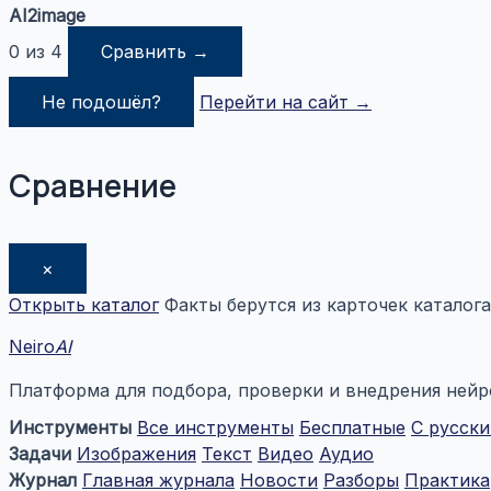
AI2image
0 из 4
Сравнить →
Не подошёл?
Перейти на сайт →
Сравнение
×
Открыть каталог
Факты берутся из карточек каталога
Neiro
AI
Платформа для подбора, проверки и внедрения нейро
Инструменты
Все инструменты
Бесплатные
С русск
Задачи
Изображения
Текст
Видео
Аудио
Журнал
Главная журнала
Новости
Разборы
Практика