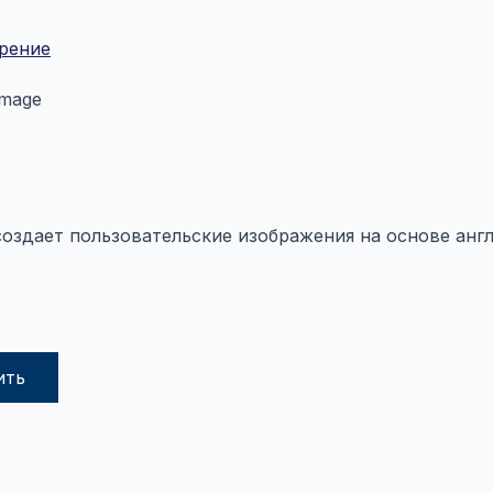
рение
image
создает пользовательские изображения на основе анг
ить