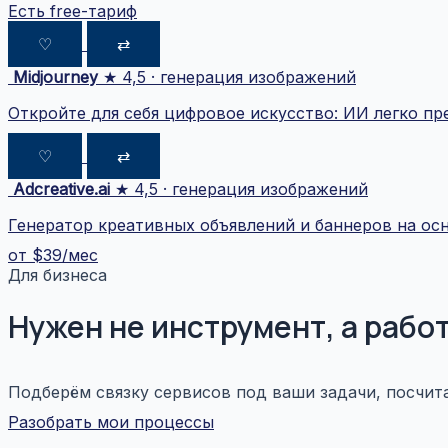
Есть free-тариф
♡
⇄
Midjourney
★ 4,5 · генерация изображений
Откройте для себя цифровое искусство: ИИ легко пр
♡
⇄
Adcreative.ai
★ 4,5 · генерация изображений
Генератор креативных объявлений и баннеров на ос
от $39/мес
Для бизнеса
Нужен не инструмент, а раб
Подберём связку сервисов под ваши задачи, посчит
Разобрать мои процессы