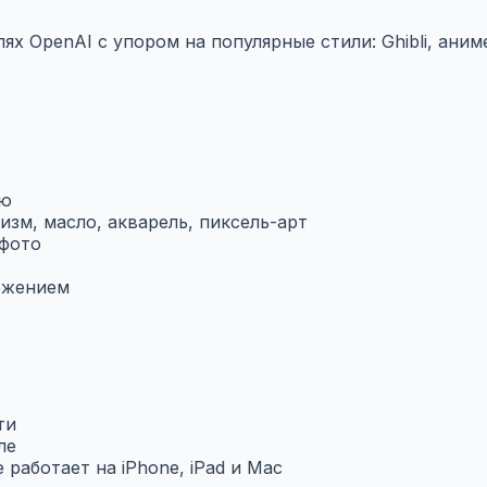
х OpenAI с упором на популярные стили: Ghibli, аниме
ию
лизм, масло, акварель, пиксель-арт
 фото
ожением
ти
ле
работает на iPhone, iPad и Mac