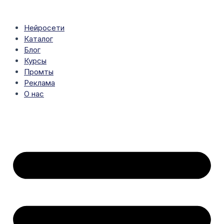
Перейти
к
содержимому
Нейросети
Каталог
Блог
Курсы
Промты
Реклама
О нас