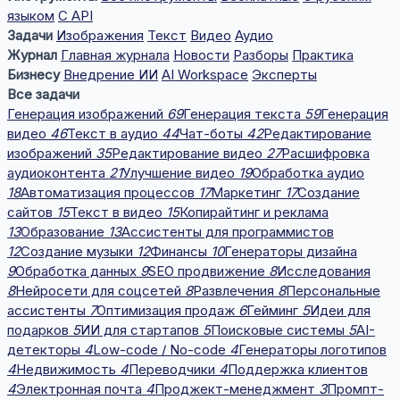
языком
С API
Задачи
Изображения
Текст
Видео
Аудио
Журнал
Главная журнала
Новости
Разборы
Практика
Бизнесу
Внедрение ИИ
AI Workspace
Эксперты
Все задачи
Генерация изображений
69
Генерация текста
59
Генерация
видео
46
Текст в аудио
44
Чат-боты
42
Редактирование
изображений
35
Редактирование видео
27
Расшифровка
аудиоконтента
21
Улучшение видео
19
Обработка аудио
18
Автоматизация процессов
17
Маркетинг
17
Создание
сайтов
15
Текст в видео
15
Копирайтинг и реклама
13
Образование
13
Ассистенты для программистов
12
Создание музыки
12
Финансы
10
Генераторы дизайна
9
Обработка данных
9
SEO продвижение
8
Исследования
8
Нейросети для соцсетей
8
Развлечения
8
Персональные
ассистенты
7
Оптимизация продаж
6
Гейминг
5
Идеи для
подарков
5
ИИ для стартапов
5
Поисковые системы
5
AI-
детекторы
4
Low-code / No-code
4
Генераторы логотипов
4
Недвижимость
4
Переводчики
4
Поддержка клиентов
4
Электронная почта
4
Проджект-менеджмент
3
Промпт-