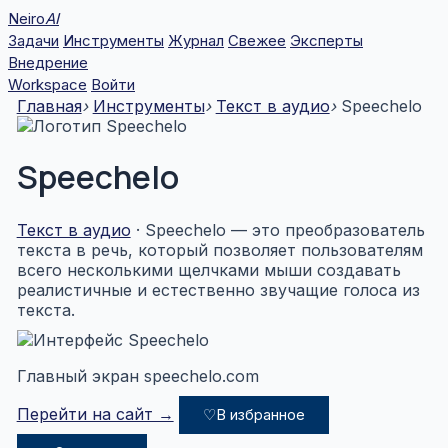
Перейти
Neiro
AI
к
Задачи
Инструменты
Журнал
Свежее
Эксперты
содержимому
Внедрение
Workspace
Войти
Главная
›
Инструменты
›
Текст в аудио
›
Speechelo
Speechelo
Текст в аудио
· Speechelo — это преобразователь
текста в речь, который позволяет пользователям
всего несколькими щелчками мыши создавать
реалистичные и естественно звучащие голоса из
текста.
Главный экран speechelo.com
Перейти на сайт →
♡
В избранное