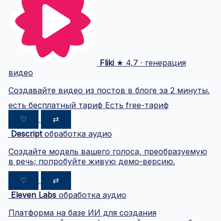
Fliki
★ 4,7 · генерация
видео
Создавайте видео из постов в блоге за 2 минуты.
есть бесплатный тариф
Есть free-тариф
♡
⇄
Descript
обработка аудио
Создайте модель вашего голоса, преобразуемую
в речь; попробуйте живую демо-версию.
♡
⇄
Eleven Labs
обработка аудио
Платформа на базе ИИ для создания