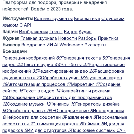
Платформа для подбора, проверки и внедрения
нейросетей. Ведём с 2023 года.
Инструменты
Все инструменты
Бесплатные
С русским
языком
С API
Задачи
Изображения
Текст
Видео
Аудио
Журнал
Главная журнала
Новости
Разборы
Практика
Бизнесу
Внедрение ИИ
AI Workspace
Эксперты
Все задачи
Генерация изображений
69
Генерация текста
59
Генерация
видео
44
Текст в аудио
44
Чат-боты
42
Редактирование
изображений
35
Редактирование видео
26
Расшифровка
аудиоконтента
21
Обработка аудио
18
Улучшение видео
18
Автоматизация процессов
17
Маркетинг
17
Создание
сайтов
15
Текст в видео
14
Копирайтинг и реклама
13
Образование
13
Ассистенты для программистов
12
Создание музыки
12
Финансы
10
Генераторы дизайна
9
Обработка данных
9
SEO продвижение
8
Исследования
8
Нейросети для соцсетей
8
Развлечения
8
Персональные
ассистенты
7
Оптимизация продаж
6
Гейминг
5
Идеи для
подарков
5
ИИ для стартапов
5
Поисковые системы
5
AI-