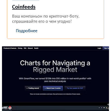
Coinfeeds
Ваш компаньон по крипточат-боту,
спрашивайте его о чем угодно!
Подробнее