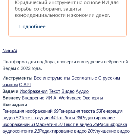
Юридический инструмент на основе ИИ для
борьбы со сборами, защиты
конфиденциальности и экономии денег.
Подробнее
Neiro
AI
Платформа для подбора, проверки и внедрения нейросетей.
Ведём с 2023 года.
Инструменты
Все инструменты
Бесплатные
С русским
языком
С API
Задачи
Изображения
Текст
Видео
Аудио
Бизнесу
Внедрение ИИ
AI Workspace
Эксперты
Все задачи
Генерация изображений
69
Генерация текста
53
Генерация
видео
52
Текст в аудио
44
Чат-боты
36
Редактирование
изображений
31
Маркетинг
27
Текст в видео
25
Расшифровка
аудиоконтента
21
Редактирование видео
20
Улучшение видео