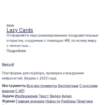
Архив
Lazy Cards
Отправляйте персонализированные поздравительные
открытки, созданные с помощью ИИ, по всему миру
с легкостью...
Подробнее
Neiro
AI
Платформа для подбора, проверки и внедрения
нейросетей. Ведём с 2023 года.
Инструменты
Все инструменты
Бесплатные
С русским
языком
С API
Задачи
Изображения
Текст
Видео
Аудио
Журнал
Главная журнала
Новости
Разборы
Практика