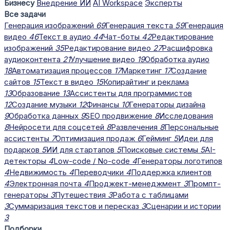
Бизнесу
Внедрение ИИ
AI Workspace
Эксперты
Все задачи
Генерация изображений
69
Генерация текста
59
Генерация
видео
46
Текст в аудио
44
Чат-боты
42
Редактирование
изображений
35
Редактирование видео
27
Расшифровка
аудиоконтента
21
Улучшение видео
19
Обработка аудио
18
Автоматизация процессов
17
Маркетинг
17
Создание
сайтов
15
Текст в видео
15
Копирайтинг и реклама
13
Образование
13
Ассистенты для программистов
12
Создание музыки
12
Финансы
10
Генераторы дизайна
9
Обработка данных
9
SEO продвижение
8
Исследования
8
Нейросети для соцсетей
8
Развлечения
8
Персональные
ассистенты
7
Оптимизация продаж
6
Гейминг
5
Идеи для
подарков
5
ИИ для стартапов
5
Поисковые системы
5
AI-
детекторы
4
Low-code / No-code
4
Генераторы логотипов
4
Недвижимость
4
Переводчики
4
Поддержка клиентов
4
Электронная почта
4
Проджект-менеджмент
3
Промпт-
генераторы
3
Путешествия
3
Работа с таблицами
3
Суммаризация текстов и пересказ
3
Сценарии и истории
3
Подборки