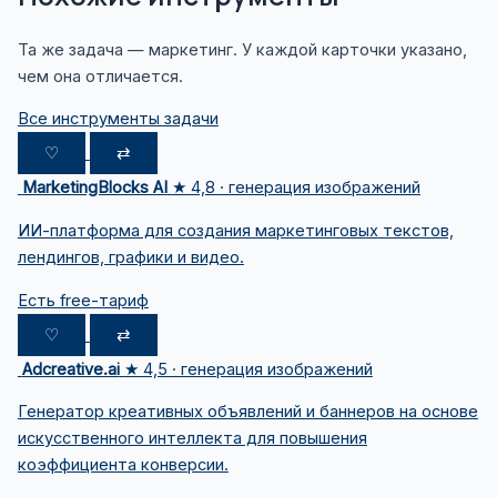
Та же задача — маркетинг. У каждой карточки указано,
чем она отличается.
Все инструменты задачи
♡
⇄
MarketingBlocks AI
★ 4,8 · генерация изображений
ИИ-платформа для создания маркетинговых текстов,
лендингов, графики и видео.
Есть free-тариф
♡
⇄
Adcreative.ai
★ 4,5 · генерация изображений
Генератор креативных объявлений и баннеров на основе
искусственного интеллекта для повышения
коэффициента конверсии.