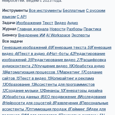
нейросетей. Ведём с 2023 года.
Инструменты
Все инструменты
Бесплатные
С русским
языком
С API
Задачи
Изображения
Текст
Видео
Аудио
Журнал
Главная журнала
Новости
Разборы
Практика
Бизнесу
Внедрение ИИ
AI Workspace
Эксперты
Все задачи
Генерация изображений
69
Генерация текста
59
Генерация
видео
46
Текст в аудио
44
Чат-боты
42
Редактирование
изображений
35
Редактирование видео
27
Расшифровка
аудиоконтента
21
Улучшение видео
19
Обработка аудио
18
Автоматизация процессов
17
Маркетинг
17
Создание
сайтов
15
Текст в видео
15
Копирайтинг и реклама
13
Образование
13
Ассистенты для программистов
12
Создание музыки
12
Финансы
10
Генераторы дизайна
9
Обработка данных
9
SEO продвижение
8
Исследования
8
Нейросети для соцсетей
8
Развлечения
8
Персональные
ассистенты
7
Оптимизация продаж
6
Гейминг
5
Идеи для