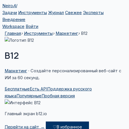
Перейти
Neiro
AI
к
Задачи
Инструменты
Журнал
Свежее
Эксперты
содержимому
Внедрение
Workspace
Войти
Главная
›
Инструменты
›
Маркетинг
›
B12
B12
Маркетинг
· Создайте персонализированный веб-сайт с
ИИ за 60 секунд.
Бесплатные
Есть API
Поддержка русского
языка
Популярные
Пробная версия
Главный экран b12.io
Перейти на сайт →
♡
В избранное