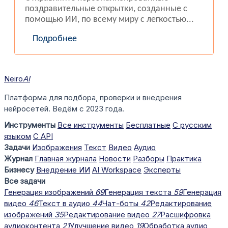
поздравительные открытки, созданные с
помощью ИИ, по всему миру с легкостью...
Подробнее
Neiro
AI
Платформа для подбора, проверки и внедрения
нейросетей. Ведём с 2023 года.
Инструменты
Все инструменты
Бесплатные
С русским
языком
С API
Задачи
Изображения
Текст
Видео
Аудио
Журнал
Главная журнала
Новости
Разборы
Практика
Бизнесу
Внедрение ИИ
AI Workspace
Эксперты
Все задачи
Генерация изображений
69
Генерация текста
59
Генерация
видео
46
Текст в аудио
44
Чат-боты
42
Редактирование
изображений
35
Редактирование видео
27
Расшифровка
аудиоконтента
21
Улучшение видео
19
Обработка аудио